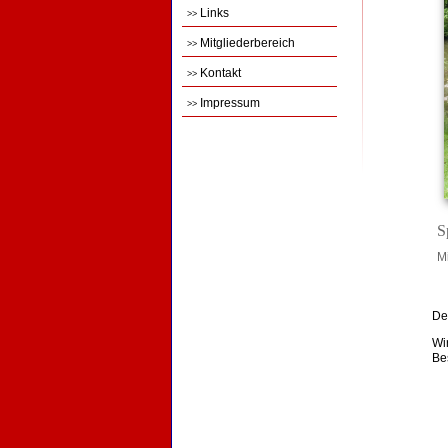
Links
>>
Mitgliederbereich
>>
Kontakt
>>
Impressum
>>
S
M
De
Wi
Be