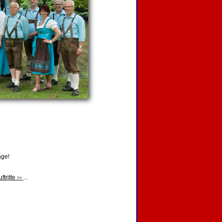
age!
ftritte
...
>>