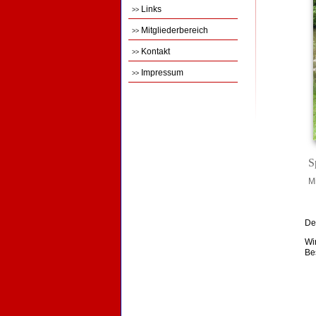
Links
>>
Mitgliederbereich
>>
Kontakt
>>
Impressum
>>
S
M
De
Wi
Be