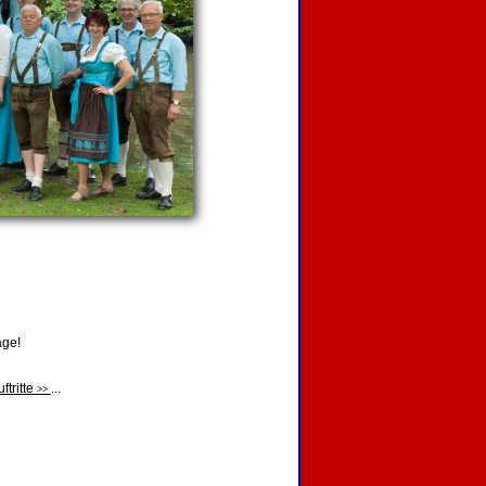
age!
ftritte
...
>>