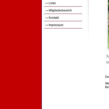
Links
>>
Mitgliederbereich
>>
Kontakt
>>
Impressum
>>
S
M
De
Wi
Be