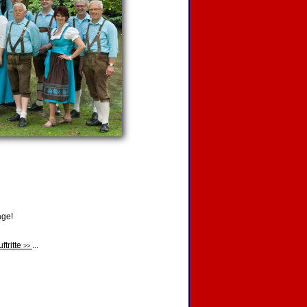
age!
ftritte
...
>>