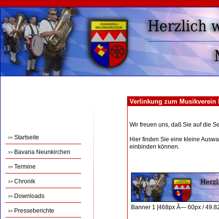
Verlinkung zum Musikverein 
Wir freuen uns, daß Sie auf die S
Startseite
>>
Hier finden Sie eine kleine Ausw
einbinden können.
Bavaria Neunkirchen
>>
Termine
>>
Chronik
>>
Downloads
>>
Banner 1 [468px Ã— 60px / 49.8
Presseberichte
>>