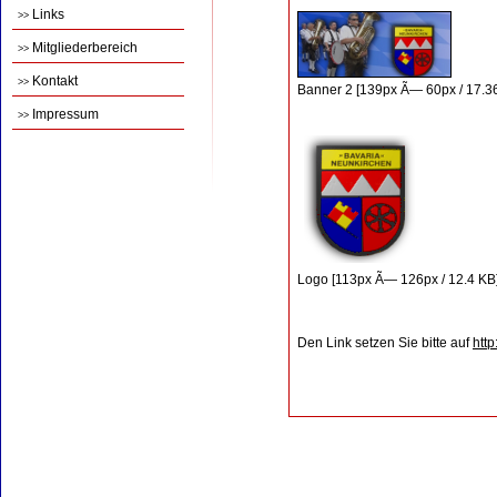
Links
>>
Mitgliederbereich
>>
Kontakt
>>
Banner 2 [139px Ã— 60px / 17.3
Impressum
>>
Logo [113px Ã— 126px / 12.4 KB
Den Link setzen Sie bitte auf
htt