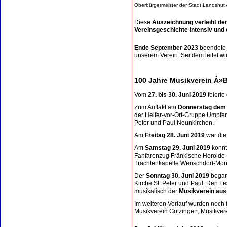
Oberbürgermeister der Stadt Landshut 
Diese
Auszeichnung verleiht de
Vereinsgeschichte intensiv und
Ende September 2023
beendete 
unserem Verein. Seitdem leitet w
100 Jahre Musikverein Â»
Vom
27. bis 30. Juni 2019
feierte
Zum Auftakt am
Donnerstag dem 
der Helfer-vor-Ort-Gruppe Umpfe
Peter und Paul Neunkirchen.
Am
Freitag 28. Juni 2019
war die
Am
Samstag 29. Juni 2019
konnt
Fanfarenzug Fränkische Herolde
Trachtenkapelle Wenschdorf-Mon
Der
Sonntag 30. Juni 2019
begann
Kirche St. Peter und Paul. Den F
musikalisch der
Musikverein au
Im weiteren Verlauf wurden noch 
Musikverein Götzingen, Musikvere