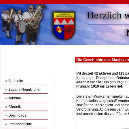
Die Geschichte des Musikver
Mit
derzeit 42 aktiven und 118 p
Kulturträger. Das genaue Gründun
Startseite
>>
Jakob Keller
â€“ ein gebürtiger 
Frühjahr 1919 ins Leben rief
.
Bavaria Neunkirchen
>>
Die ersten Musikanten spielten au
Termine
>>
Kapelle selbst angeschafft wurde
statt â€“ bei Kerzenlicht und spä
Chronik
>>
Vergrößerung. Ab diesem Jahr wu
Instrumentalisten die von Pfarrer 
Downloads
>>
Presseberichte
>>