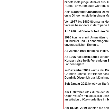
bildete viele junge Musiker aus. 
Ränge. Er wurde auch während se
Sein
Nachfolger Johannes Demb
erste Dirigentenstelle in einem M
Von
1977 bis 1980
übernahm
No
Vereins besonders in der Sparte 
Ab 1980
hat
Edwin Schell den Di
1990
konnte er mit Unterstützung
20 Musiker und 2 Fahnenträgern
unvergesslichen Ereignis.
Ab Januar 1993 dirigierte Herr 
Ab 1995
hat
Edwin Schell
wieder
Konzertreise in die Vereinigten 
Fahnenträgern.
Im
Dezember 2007
wurde der
Di
Gründen konnte Herr Bieber das 
Dominik Giegerich
aus Mömlinge
Seit Januar 2011
leitet Herr
Stef
Am
1. Oktober 2017
durfte der 
Oiden Wiesâ€™n anlässlich des
an Würzburgâ€œ wurde
live im
Am
18. Mai 2019
konnten die bei