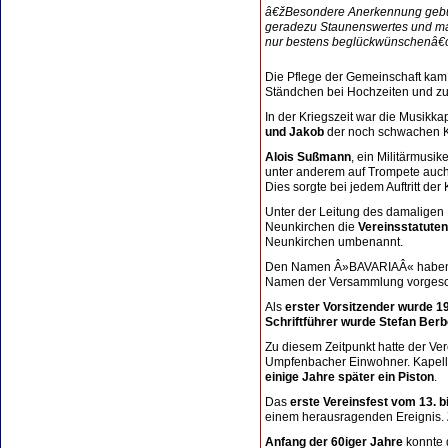
â€žBesondere Anerkennung gebührt
geradezu Staunenswertes und man
nur bestens beglückwünschenâ€
Die Pflege der Gemeinschaft kam s
Ständchen bei Hochzeiten und zu
In der Kriegszeit war die Musikk
und Jakob
der noch schwachen K
Alois Sußmann
, ein Militärmusi
unter anderem auf Trompete auc
Dies sorgte bei jedem Auftritt de
Unter der Leitung des damaligen
Neunkirchen die
Vereinsstatuten
Neunkirchen umbenannt.
Den Namen Â»BAVARIAÂ« haben
Namen der Versammlung vorgesc
Als
erster Vorsitzender wurde 
Schriftführer wurde Stefan Berb
Zu diesem Zeitpunkt hatte der Ver
Umpfenbacher Einwohner. Kapel
einige Jahre später ein Piston
.
Das
erste Vereinsfest vom 13. bi
einem herausragenden Ereignis.
Anfang der 60iger Jahre
konnte 