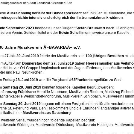
erbürgermeister der Stadt Landshut Alexander Putz
iese
Auszeichnung verleiht der Bundespräsident
seit 1968 an Musikvereine, die s
reinsgeschichte intensiv und erfolgreich der Instrumentalmusik widmen
.
nde September 2023
beendete unser Dirigent
Stefan Braunwart
nach 12 erfolgre
serem Verein. Seitdem leitet wieder
Edwin Schell
interimsweise unsere Kapelle.
00 Jahre Musikverein Â»BAVARIAÂ« e.V.
om
27. bis 30. Juni 2019
feierte der Musikverein sein
100 jähriges Bestehen
mit ei
um Auftakt am
Donnerstag dem 27. Juni 2019
gaben
Heeresmusiker aus Veitshö
r Helfer-vor-Ort-Gruppe Umpfenbach und der Jugendförderung des Musikvereins Â
ter und Paul Neunkirchen.
m
Freitag 28. Juni 2019
war die Partyband
â€žFrankenbengelâ€œ
zu Gast.
m
Samstag 29. Juni 2019
konnten folgende Kapellen begrüßt werden:
nfarenzug Fränkische Herolde Neubrunn, Musikverein Riedern, Musikzug Eichen
achtenkapelle Wenschdorf-Monbrunn, Musikverein Schippach, Musikverein Hund
er
Sonntag 30. Juni 2019
begann mit einem Festgottesdienst für alle verstorbenen 
rche St. Peter und Paul. Den Festkommers und die Ehrungen langjähriger aktiver 
sikalisch der
Musikverein aus Rauenberg
.
 weiteren Verlauf wurden noch folgende Kapellen begrüßt:
sikverein Götzingen, Musikverein Dörlesberg, Musikverein Hettingen, Musikverei