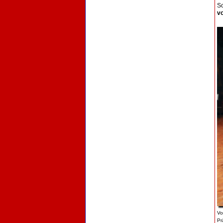
Sc
vo
Vo
Pr