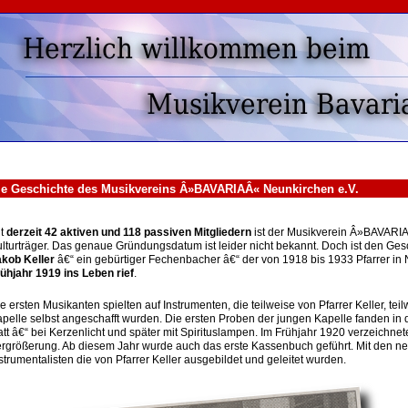
e Geschichte des Musikvereins Â»BAVARIAÂ« Neunkirchen e.V.
it
derzeit 42 aktiven und 118 passiven Mitgliedern
ist der Musikverein Â»BAVARIA
lturträger. Das genaue Gründungsdatum ist leider nicht bekannt. Doch ist den G
kob Keller
â€“ ein gebürtiger Fechenbacher â€“ der von 1918 bis 1933 Pfarrer in
ühjahr 1919 ins Leben rief
.
e ersten Musikanten spielten auf Instrumenten, die teilweise von Pfarrer Keller, te
pelle selbst angeschafft wurden. Die ersten Proben der jungen Kapelle fanden in
att â€“ bei Kerzenlicht und später mit Spirituslampen. Im Frühjahr 1920 verzeichne
rgrößerung. Ab diesem Jahr wurde auch das erste Kassenbuch geführt. Mit den n
strumentalisten die von Pfarrer Keller ausgebildet und geleitet wurden.