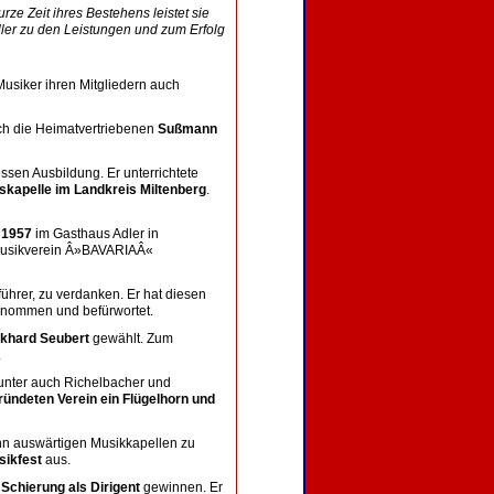
e Zeit ihres Bestehens leistet sie
ler zu den Leistungen und zum Erfolg
Musiker ihren Mitgliedern auch
ich die Heimatvertriebenen
Sußmann
sen Ausbildung. Er unterrichtete
askapelle im Landkreis Miltenberg
.
i 1957
im Gasthaus Adler in
 Musikverein Â»BAVARIAÂ«
führer, zu verdanken. Er hat diesen
nommen und befürwortet.
rkhard Seubert
gewählt. Zum
.
arunter auch Richelbacher und
ründeten Verein ein Flügelhorn und
n auswärtigen Musikkapellen zu
sikfest
aus.
 Schierung als Dirigent
gewinnen. Er