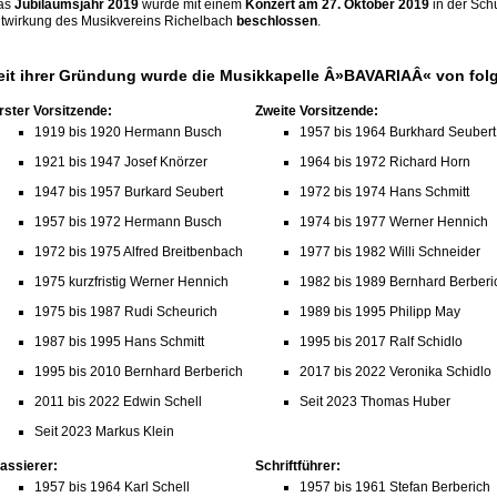
as
Jubiläumsjahr 2019
wurde mit einem
Konzert am 27. Oktober 2019
in der Sch
twirkung des Musikvereins Richelbach
beschlossen
.
eit ihrer Gründung wurde die Musikkapelle Â»BAVARIAÂ« von fol
rster Vorsitzende:
Zweite Vorsitzende:
1919 bis 1920 Hermann Busch
1957 bis 1964 Burkhard Seubert
1921 bis 1947 Josef Knörzer
1964 bis 1972 Richard Horn
1947 bis 1957 Burkard Seubert
1972 bis 1974 Hans Schmitt
1957 bis 1972 Hermann Busch
1974 bis 1977 Werner Hennich
1972 bis 1975 Alfred Breitbenbach
1977 bis 1982 Willi Schneider
1975 kurzfristig Werner Hennich
1982 bis 1989 Bernhard Berberi
1975 bis 1987 Rudi Scheurich
1989 bis 1995 Philipp May
1987 bis 1995 Hans Schmitt
1995 bis 2017 Ralf Schidlo
1995 bis 2010 Bernhard Berberich
2017 bis 2022 Veronika Schidlo
2011 bis 2022 Edwin Schell
Seit 2023 Thomas Huber
Seit 2023 Markus Klein
assierer:
Schriftführer:
1957 bis 1964 Karl Schell
1957 bis 1961 Stefan Berberich