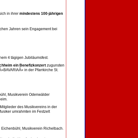
ich in ihrer
mindestens 100-jährigen
ichen Jahren sein Engagement bei
nem 4 tägigen Jubiläumsfest.
chheim ein Benefizkonzert
zugunsten
»BAVARIAÂ« in der Pfarrkirche St.
bühl, Musikverein Odenwälder
heim.
Mitglieder des Musikvereins in der
Musiker umrahmten im Festzelt
n Eichenbühl, Musikverein Richelbach.