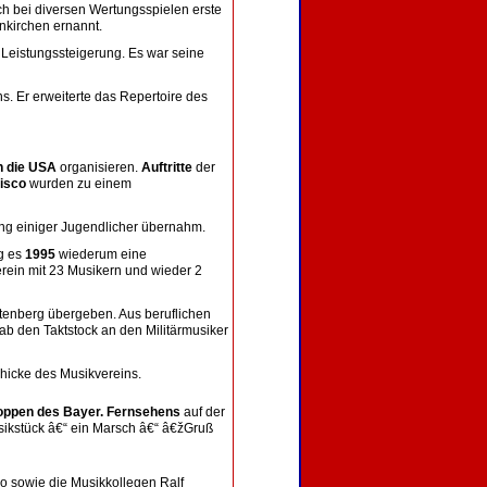
ich bei diversen Wertungsspielen erste
nkirchen ernannt.
 Leistungssteigerung. Es war seine
s. Er erweiterte das Repertoire des
n die USA
organisieren.
Auftritte
der
cisco
wurden zu einem
ng einiger Jugendlicher übernahm.
g es
1995
wiederum eine
erein mit 23 Musikern und wieder 2
tenberg übergeben. Aus beruflichen
b den Taktstock an den Militärmusiker
hicke des Musikvereins.
ppen des Bayer. Fernsehens
auf der
sikstück â€“ ein Marsch â€“ â€žGruß
o sowie die Musikkollegen Ralf