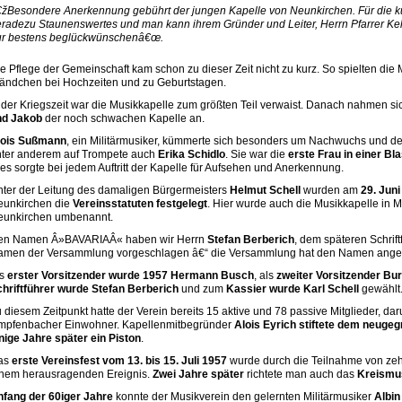
žBesondere Anerkennung gebührt der jungen Kapelle von Neunkirchen. Für die kurz
radezu Staunenswertes und man kann ihrem Gründer und Leiter, Herrn Pfarrer Kel
ur bestens beglückwünschenâ€œ.
e Pflege der Gemeinschaft kam schon zu dieser Zeit nicht zu kurz. So spielten die 
ändchen bei Hochzeiten und zu Geburtstagen.
 der Kriegszeit war die Musikkapelle zum größten Teil verwaist. Danach nahmen s
nd Jakob
der noch schwachen Kapelle an.
lois Sußmann
, ein Militärmusiker, kümmerte sich besonders um Nachwuchs und des
nter anderem auf Trompete auch
Erika Schidlo
. Sie war die
erste Frau in einer Bl
es sorgte bei jedem Auftritt der Kapelle für Aufsehen und Anerkennung.
ter der Leitung des damaligen Bürgermeisters
Helmut Schell
wurden am
29. Jun
eunkirchen die
Vereinsstatuten festgelegt
. Hier wurde auch die Musikkapelle in
eunkirchen umbenannt.
en Namen Â»BAVARIAÂ« haben wir Herrn
Stefan Berberich
, dem späteren Schrift
amen der Versammlung vorgeschlagen â€“ die Versammlung hat den Namen ange
ls
erster Vorsitzender wurde 1957 Hermann Busch
, als
zweiter Vorsitzender Bu
hriftführer wurde Stefan Berberich
und zum
Kassier wurde Karl Schell
gewählt
 diesem Zeitpunkt hatte der Verein bereits 15 aktive und 78 passive Mitglieder, d
mpfenbacher Einwohner. Kapellenmitbegründer
Alois Eyrich stiftete dem neugeg
nige Jahre später ein Piston
.
as
erste Vereinsfest vom 13. bis 15. Juli 1957
wurde durch die Teilnahme von zeh
inem herausragenden Ereignis.
Zwei Jahre später
richtete man auch das
Kreismu
fang der 60iger Jahre
konnte der Musikverein den gelernten Militärmusiker
Albin