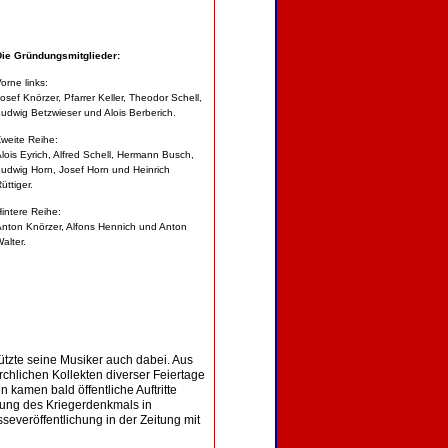
Die Gründungsmitglieder:
orne links:
osef Knörzer, Pfarrer Keller, Theodor Schell,
udwig Betzwieser und Alois Berberich.
weite Reihe:
lois Eyrich, Alfred Schell, Hermann Busch,
udwig Horn, Josef Horn und Heinrich
üttiger.
intere Reihe:
nton Knörzer, Alfons Hennich und Anton
alter.
ützte seine Musiker auch dabei. Aus
chlichen Kollekten diverser Feiertage
n kamen bald öffentliche Auftritte
ung des Kriegerdenkmals in
severöffentlichung in der Zeitung mit