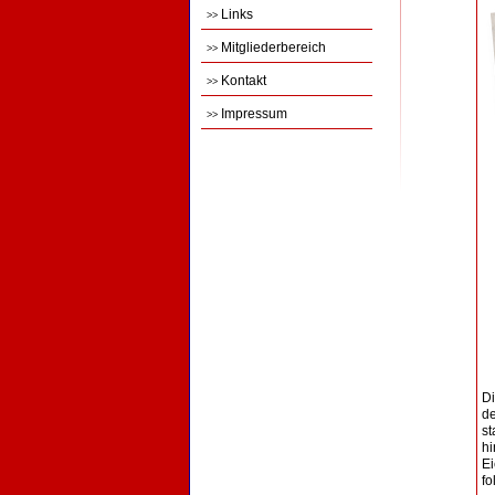
Links
>>
Mitgliederbereich
>>
Kontakt
>>
Impressum
>>
Di
de
st
hi
Ei
fo