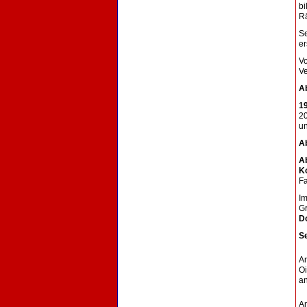
bi
Rä
S
er
V
Ve
A
1
2
un
Ab
A
Ko
Fa
I
Gr
D
Se
A
O
a
A