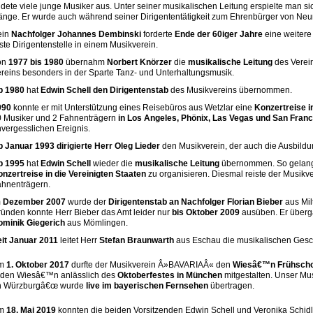
ldete viele junge Musiker aus. Unter seiner musikalischen Leitung erspielte man s
nge. Er wurde auch während seiner Dirigententätigkeit zum Ehrenbürger von Neu
ein
Nachfolger Johannes Dembinski
forderte
Ende der 60iger Jahre
eine weitere
ste Dirigentenstelle in einem Musikverein.
on
1977 bis 1980
übernahm
Norbert Knörzer
die
musikalische Leitung
des Verein
reins besonders in der Sparte Tanz- und Unterhaltungsmusik.
b 1980
hat
Edwin Schell den Dirigentenstab
des Musikvereins übernommen.
990
konnte er mit Unterstützung eines Reisebüros aus Wetzlar eine
Konzertreise i
0 Musiker und 2 Fahnenträgern
in Los Angeles, Phönix, Las Vegas und San Fran
vergesslichen Ereignis.
 Januar 1993 dirigierte Herr Oleg Lieder
den Musikverein, der auch die Ausbildu
b 1995
hat
Edwin Schell
wieder die
musikalische Leitung
übernommen. So gelan
nzertreise in die Vereinigten Staaten
zu organisieren. Diesmal reiste der Musikv
hnenträgern.
m
Dezember 2007
wurde der
Dirigentenstab an Nachfolger Florian Bieber
aus Mil
ünden konnte Herr Bieber das Amt leider nur
bis Oktober 2009
ausüben. Er überga
ominik Giegerich
aus Mömlingen.
it Januar 2011
leitet Herr
Stefan Braunwarth
aus Eschau die musikalischen Gesc
m
1. Oktober 2017
durfte der Musikverein Â»BAVARIAÂ« den
Wiesâ€™n Frühscho
iden Wiesâ€™n anlässlich des
Oktoberfestes in München
mitgestalten. Unser Mu
n Würzburgâ€œ wurde
live im bayerischen Fernsehen
übertragen.
m
18. Mai 2019
konnten die beiden Vorsitzenden Edwin Schell und Veronika Schidl