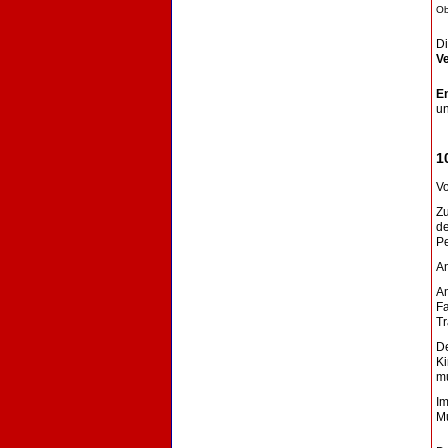
Ob
D
Ve
E
un
1
V
Z
de
Pe
A
A
Fa
Tr
D
Ki
mu
Im
Mu