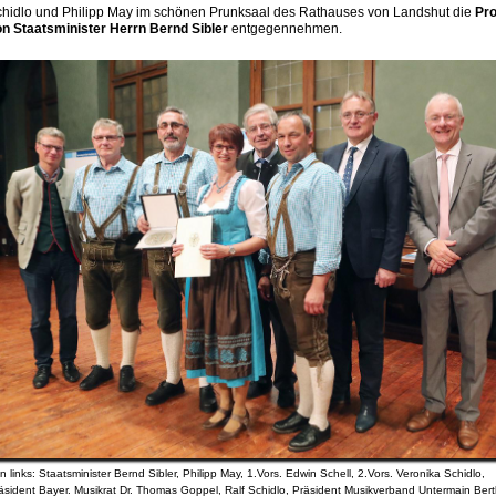
hidlo und Philipp May im schönen Prunksaal des Rathauses von Landshut die
Pro
n Staatsminister Herrn Bernd Sibler
entgegennehmen.
n links: Staatsminister Bernd Sibler, Philipp May, 1.Vors. Edwin Schell, 2.Vors. Veronika Schidlo,
äsident Bayer. Musikrat Dr. Thomas Goppel, Ralf Schidlo, Präsident Musikverband Untermain Bert