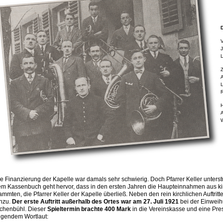
V
J
L
Z
A
L
R
H
A
W
e Finanzierung der Kapelle war damals sehr schwierig. Doch Pfarrer Keller unterst
m Kassenbuch geht hervor, dass in den ersten Jahren die Haupteinnahmen aus kir
ammten, die Pfarrer Keller der Kapelle überließ. Neben den rein kirchlichen Auftritte
nzu.
Der erste Auftritt außerhalb des Ortes war am 27. Juli 1921
bei der Einweih
chenbühl. Dieser
Spieltermin brachte 400 Mark
in die Vereinskasse und eine Pres
lgendem Wortlaut: