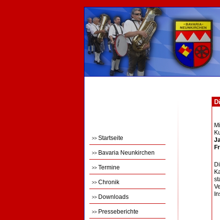
Di
M
Ku
Startseite
>>
Ja
Fr
Bavaria Neunkirchen
>>
Di
Termine
>>
Ka
st
Chronik
>>
Ve
In
Downloads
>>
Presseberichte
>>