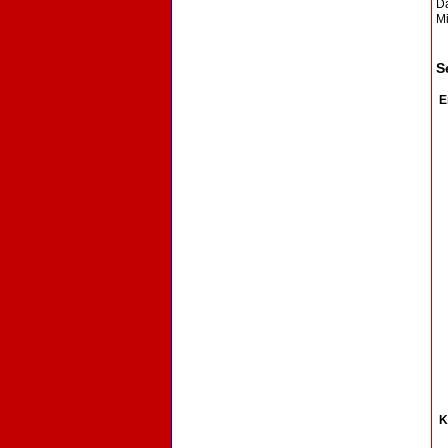
D
Mi
S
E
K