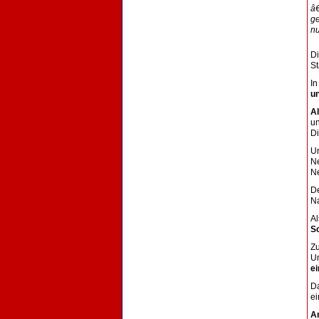
â€
ge
n
Di
St
In
u
A
u
Di
Un
N
N
D
N
A
Sc
Zu
U
ei
D
e
An