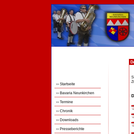
Do
S
Z
Startseite
>>
Bavaria Neunkirchen
>>
D
Termine
>>
Chronik
>>
Downloads
>>
Presseberichte
>>