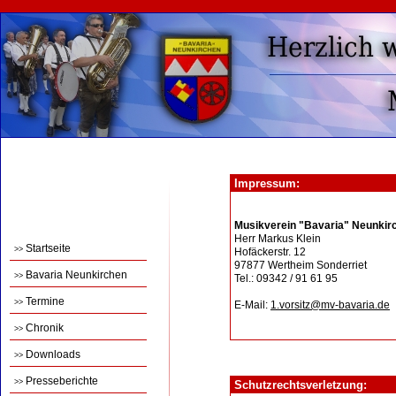
Impressum:
Musikverein "Bavaria" Neunkirc
Herr Markus Klein
Startseite
>>
Hofäckerstr. 12
97877 Wertheim Sonderriet
Bavaria Neunkirchen
>>
Tel.: 09342 / 91 61 95
Termine
>>
E-Mail:
1.vorsitz@mv-bavaria.de
Chronik
>>
Downloads
>>
Presseberichte
>>
Schutzrechtsverletzung: