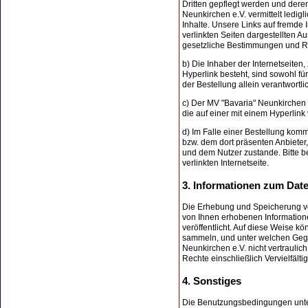
Dritten gepflegt werden und dere
Neunkirchen e.V. vermittelt ledi
Inhalte. Unsere Links auf fremde 
verlinkten Seiten dargestellten A
gesetzliche Bestimmungen und Rec
b) Die Inhaber der Internetseiten
Hyperlink besteht, sind sowohl fü
der Bestellung allein verantwortli
c) Der MV "Bavaria" Neunkirchen h
die auf einer mit einem Hyperli
d) Im Falle einer Bestellung komm
bzw. dem dort präsenten Anbieter
und dem Nutzer zustande. Bitte b
verlinkten Internetseite.
3. Informationen zum Dat
Die Erhebung und Speicherung vo
von Ihnen erhobenen Informationen
veröffentlicht. Auf diese Weise kö
sammeln, und unter welchen Gege
Neunkirchen e.V. nicht vertrauli
Rechte einschließlich Vervielfält
4. Sonstiges
Die Benutzungsbedingungen unte