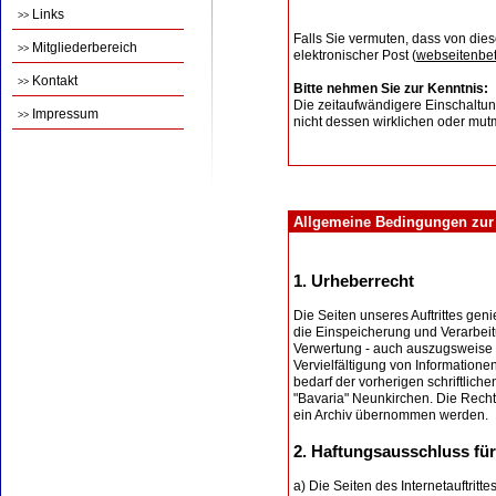
Links
>>
Falls Sie vermuten, dass von dies
Mitgliederbereich
>>
elektronischer Post (
webseitenbe
Kontakt
>>
Bitte nehmen Sie zur Kenntnis:
Die zeitaufwändigere Einschaltun
Impressum
>>
nicht dessen wirklichen oder mut
Allgemeine Bedingungen zur Nu
1. Urheberrecht
Die Seiten unseres Auftrittes ge
die Einspeicherung und Verarbei
Verwertung - auch auszugsweise -
Vervielfältigung von Informatione
bedarf der vorherigen schriftlich
"Bavaria" Neunkirchen. Die Recht
ein Archiv übernommen werden.
2. Haftungsausschluss für 
a) Die Seiten des Internetauftritt