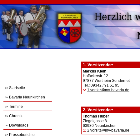
1. Vorsitzender:
Markus Klein
Hofäckerstr. 12
97877 Wertheim Sonderriet
Tel.: 09342 / 91 61 95
Startseite
>>
1.vorsitz@mv-bavaria.de
Bavaria Neunkirchen
>>
Termine
>>
2. Vorsitzender:
Chronik
Thomas Huber
>>
Ziegelgasse 8
Downloads
63930 Neunkirchen
>>
2.vorsitz@mv-bavaria.de
Presseberichte
>>