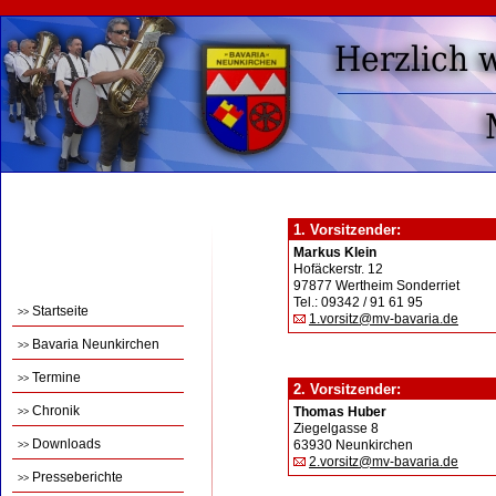
1. Vorsitzender:
Markus Klein
Hofäckerstr. 12
97877 Wertheim Sonderriet
Tel.: 09342 / 91 61 95
Startseite
>>
1.vorsitz@mv-bavaria.de
Bavaria Neunkirchen
>>
Termine
>>
2. Vorsitzender:
Chronik
Thomas Huber
>>
Ziegelgasse 8
Downloads
63930 Neunkirchen
>>
2.vorsitz@mv-bavaria.de
Presseberichte
>>