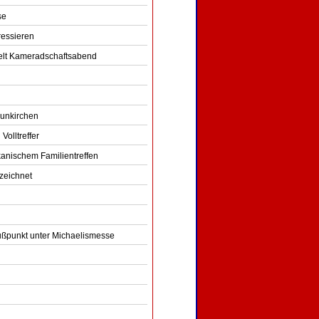
se
essieren
ielt Kameradschaftsabend
eunkirchen
olltreffer
kanischem Familientreffen
zeichnet
lußpunkt unter Michaelismesse