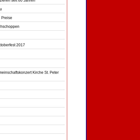
zieren seit 60 Jahren
au
 Preise
rühschoppen
toberfest 2017
einschaftskonzert Kirche St. Peter