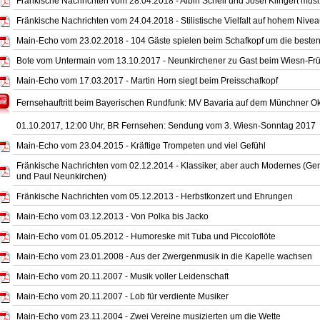
Fränkische Nachrichten vom 28.04.2018 - Albin Schell und Josef Klingert musi
Fränkische Nachrichten vom 24.04.2018 - Stilistische Vielfalt auf hohem Nive
Main-Echo vom 23.02.2018 - 104 Gäste spielen beim Schafkopf um die besten
Bote vom Untermain vom 13.10.2017 - Neunkirchener zu Gast beim Wiesn-F
Main-Echo vom 17.03.2017 - Martin Horn siegt beim Preisschafkopf
Fernsehauftritt beim Bayerischen Rundfunk: MV Bavaria auf dem Münchner Ok
01.10.2017, 12:00 Uhr, BR Fernsehen: Sendung vom 3. Wiesn-Sonntag 2017
Main-Echo vom 23.04.2015 - Kräftige Trompeten und viel Gefühl
Fränkische Nachrichten vom 02.12.2014 - Klassiker, aber auch Modernes (Gem
und Paul Neunkirchen)
Fränkische Nachrichten vom 05.12.2013 - Herbstkonzert und Ehrungen
Main-Echo vom 03.12.2013 - Von Polka bis Jacko
Main-Echo vom 01.05.2012 - Humoreske mit Tuba und Piccoloflöte
Main-Echo vom 23.01.2008 - Aus der Zwergenmusik in die Kapelle wachsen
Main-Echo vom 20.11.2007 - Musik voller Leidenschaft
Main-Echo vom 20.11.2007 - Lob für verdiente Musiker
Main-Echo vom 23.11.2004 - Zwei Vereine musizierten um die Wette