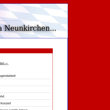
lten
.
>>
Jugendarbeit
ehrt
 Konzert