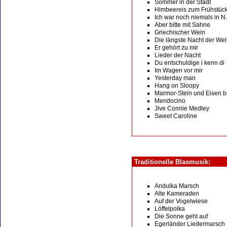
Sommer in der Stadt
Himbeereis zum Frühstüc
Ich war noch niemals in N.
Aber bitte mit Sahne
Griechischer Wein
Die längste Nacht der Wel
Er gehört zu mir
Lieder der Nacht
Du entschuldige i kenn di
Im Wagen vor mir
Yesterday man
Hang on Sloopy
Marmor-Stein und Eisen br
Mendocino
Jive Connie Medley
Sweet Caroline
Traditionelle Blasmusik:
Andulka Marsch
Alte Kameraden
Auf der Vogelwiese
Löffelpolka
Die Sonne geht auf
Egerländer Liedermarsch