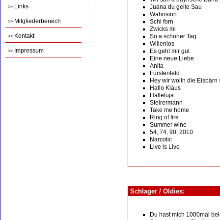
Links
Juana du geile Sau
>>
Wahnsinn
Mitgliederbereich
Schi forn
>>
Zwicks mi
Kontakt
So a schöner Tag
>>
Willenlos
Impressum
Es geht mir gut
>>
Eine neue Liebe
Anita
Fürstenfeld
Hey wir wolln die Eisbärn
Hallo Klaus
Halleluja
Steirermann
Take me home
Ring of fire
Summer wine
54, 74, 90, 2010
Narcotic
Live is Live
Schlager / Oldies:
Du hast mich 1000mal be