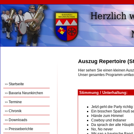
Auszug Repertoire (S
Hier sehen Sie einen kleinen Aus
Unser gesamtes Programm umfass
Startseite
>>
Stimmung / Unterhaltung:
Bavaria Neunkirchen
>>
Termine
>>
Jetzt geht die Party richtig
Chronik
Ein bisschen Spaß muß s
>>
Hände zum Himmel
Downloads
Cowboy und Indianer
>>
Da sprach der alte Häuptl
Presseberichte
No, No never
>>
Wir san a bayrische Band