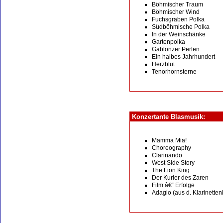
Böhmischer Traum
Böhmischer Wind
Fuchsgraben Polka
Südböhmische Polka
In der Weinschänke
Gartenpolka
Gablonzer Perlen
Ein halbes Jahrhundert
Herzblut
Tenorhornsterne
Konzertante Blasmusik:
Mamma Mia!
Choreography
Clarinando
West Side Story
The Lion King
Der Kurier des Zaren
Film â€“ Erfolge
Adagio (aus d. Klarinetten