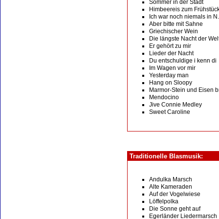
Sommer in der Stadt
Himbeereis zum Frühstüc
Ich war noch niemals in N.
Aber bitte mit Sahne
Griechischer Wein
Die längste Nacht der Wel
Er gehört zu mir
Lieder der Nacht
Du entschuldige i kenn di
Im Wagen vor mir
Yesterday man
Hang on Sloopy
Marmor-Stein und Eisen br
Mendocino
Jive Connie Medley
Sweet Caroline
Traditionelle Blasmusik:
Andulka Marsch
Alte Kameraden
Auf der Vogelwiese
Löffelpolka
Die Sonne geht auf
Egerländer Liedermarsch